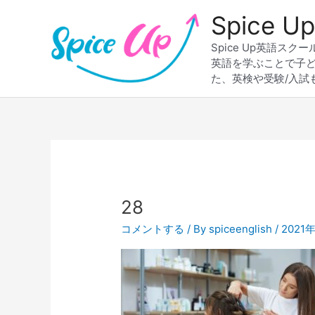
内
Spice
容
を
Spice Up英語
ス
英語を学ぶことで子
キ
た、英検や受験/入試
ッ
プ
28
コメントする
/ By
spiceenglish
/
2021