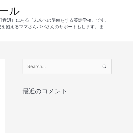
クール
和町近辺）にある『未来への準備をする英語学校』です。
安を抱えるママさんパパさんのサポートもします。ま
検
索
対
最近のコメント
象
: