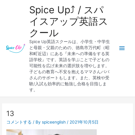
内
メ
Spice Up⤴︎ / スパ
容
を
イ
イスアップ英語ス
ス
クール
キ
ン
ッ
Spice Up英語スクールは、小学生・中学生
プ
メ
と母親・父親のための、徳島市万代町（昭
和町近辺）にある『未来への準備をする英
ニ
語学校』です。英語を学ぶことで子どもの
可能性を広げ未来の選択肢を増やします。
ュ
子どもの教育へ不安を抱えるママさんパパ
さんのサポートもします。また、英検や受
ー
験/入試も効率的に勉強し合格を目指しま
す。
13
コメントする
/ By
spiceenglish
/
2021年10月5日