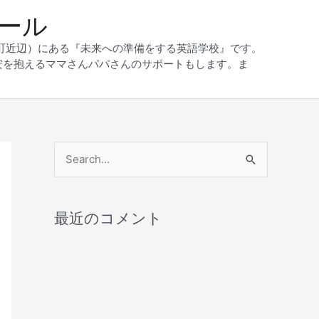
クール
和町近辺）にある『未来への準備をする英語学校』です。
安を抱えるママさんパパさんのサポートもします。ま
検
索
対
最近のコメント
象
: