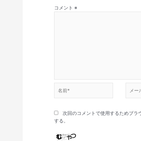
コメント
※
名
メ
前
ー
*
ル
*
次回のコメントで使用するためブラ
する。