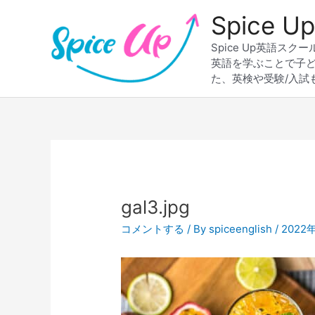
内
Spice
容
を
Spice Up英語
ス
英語を学ぶことで子
キ
た、英検や受験/入試
ッ
プ
Post
navigation
gal3.jpg
コメントする
/ By
spiceenglish
/
2022