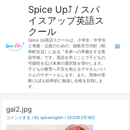
内
メ
Spice Up⤴︎ / スパ
容
を
イ
イスアップ英語ス
ス
クール
キ
ン
ッ
Spice Up英語スクールは、小学生・中学生
プ
メ
と母親・父親のための、徳島市万代町（昭
和町近辺）にある『未来への準備をする英
ニ
語学校』です。英語を学ぶことで子どもの
可能性を広げ未来の選択肢を増やします。
ュ
子どもの教育へ不安を抱えるママさんパパ
さんのサポートもします。また、英検や受
ー
験/入試も効率的に勉強し合格を目指しま
す。
Post
navigation
gal2.jpg
コメントする
/ By
spiceenglish
/
2022年2月18日