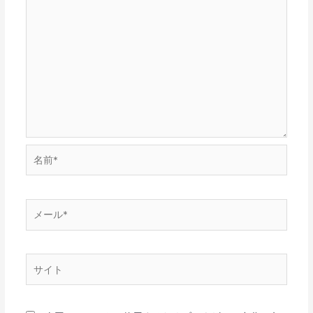
名
前
*
メ
ー
ル
*
サ
イ
ト