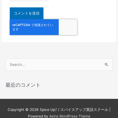
検
索
対
最近のコメント
象
:
Copyright © 2026
Spice Up⤴︎ / スパイスアップ英語スクール
|
Powered by
Astra WordPress Theme