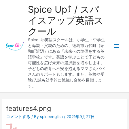
内
メ
Spice Up⤴︎ / スパ
容
を
イ
イスアップ英語ス
ス
クール
キ
ン
ッ
Spice Up英語スクールは、小学生・中学生
プ
メ
と母親・父親のための、徳島市万代町（昭
和町近辺）にある『未来への準備をする英
ニ
語学校』です。英語を学ぶことで子どもの
可能性を広げ未来の選択肢を増やします。
ュ
子どもの教育へ不安を抱えるママさんパパ
さんのサポートもします。また、英検や受
ー
験/入試も効率的に勉強し合格を目指しま
す。
Post
navigation
features4.png
コメントする
/ By
spiceenglish
/
2021年9月27日