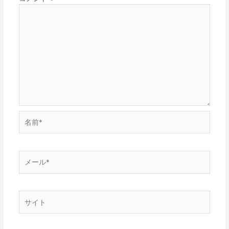
名
前
*
メ
ー
ル
*
サ
イ
ト