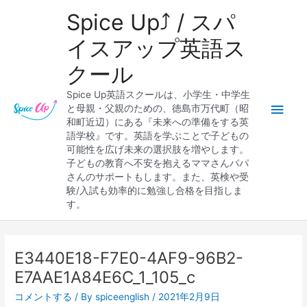
内
メ
Spice Up⤴︎ / スパ
容
を
イ
イスアップ英語ス
ス
クール
キ
ン
ッ
Spice Up英語スクールは、小学生・中学生
プ
メ
と母親・父親のための、徳島市万代町（昭
和町近辺）にある『未来への準備をする英
ニ
語学校』です。英語を学ぶことで子どもの
可能性を広げ未来の選択肢を増やします。
ュ
子どもの教育へ不安を抱えるママさんパパ
さんのサポートもします。また、英検や受
ー
験/入試も効率的に勉強し合格を目指しま
す。
Post
navigation
E3440E18-F7E0-4AF9-96B2-
E7AAE1A84E6C_1_105_c
コメントする
/ By
spiceenglish
/
2021年2月9日