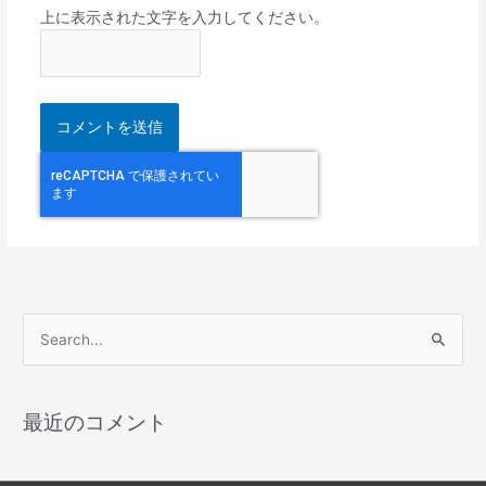
上に表示された文字を入力してください。
検
索
対
最近のコメント
象
: