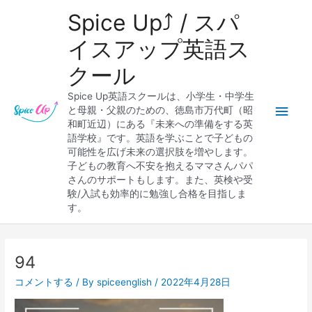
内
メ
Spice Up⤴︎ / スパ
容
を
イ
イスアップ英語ス
ス
クール
キ
ン
ッ
Spice Up英語スクールは、小学生・中学生
プ
メ
と母親・父親のための、徳島市万代町（昭
和町近辺）にある『未来への準備をする英
ニ
語学校』です。英語を学ぶことで子どもの
可能性を広げ未来の選択肢を増やします。
ュ
子どもの教育へ不安を抱えるママさんパパ
さんのサポートもします。また、英検や受
ー
験/入試も効率的に勉強し合格を目指しま
す。
94
コメントする
/ By
spiceenglish
/
2022年4月28日