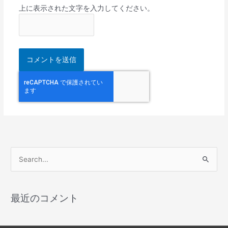
上に表示された文字を入力してください。
検
索
対
最近のコメント
象
: