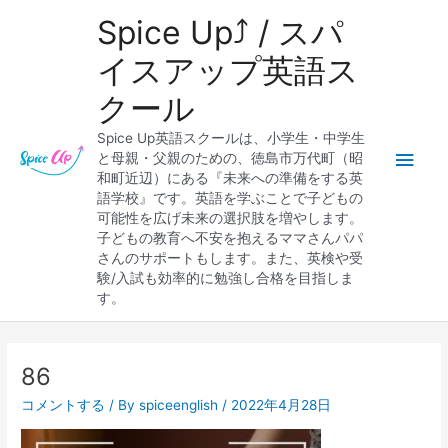
内
メ
Spice Up⤴︎ / スパ
容
を
イ
イスアップ英語ス
ス
クール
キ
ン
ッ
Spice Up英語スクールは、小学生・中学生
プ
メ
と母親・父親のための、徳島市万代町（昭
和町近辺）にある『未来への準備をする英
ニ
語学校』です。英語を学ぶことで子どもの
可能性を広げ未来の選択肢を増やします。
ュ
子どもの教育へ不安を抱えるママさんパパ
さんのサポートもします。また、英検や受
ー
験/入試も効率的に勉強し合格を目指しま
す。
86
コメントする
/ By
spiceenglish
/
2022年4月28日