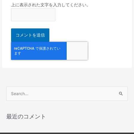
上に表示された文字を入力してください。
検
索
対
最近のコメント
象
: