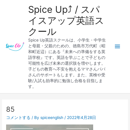
内
メ
Spice Up⤴︎ / スパ
容
を
イ
イスアップ英語ス
ス
クール
キ
ン
ッ
Spice Up英語スクールは、小学生・中学生
プ
メ
と母親・父親のための、徳島市万代町（昭
和町近辺）にある『未来への準備をする英
ニ
語学校』です。英語を学ぶことで子どもの
可能性を広げ未来の選択肢を増やします。
ュ
子どもの教育へ不安を抱えるママさんパパ
さんのサポートもします。また、英検や受
ー
験/入試も効率的に勉強し合格を目指しま
す。
85
コメントする
/ By
spiceenglish
/
2022年4月28日