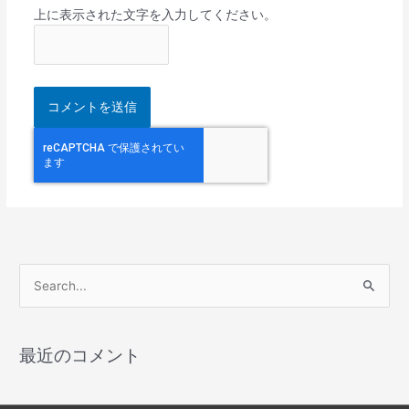
上に表示された文字を入力してください。
検
索
対
最近のコメント
象
: