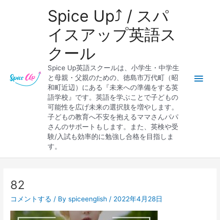
内
メ
Spice Up⤴︎ / スパ
容
を
イ
イスアップ英語ス
ス
クール
キ
ン
ッ
Spice Up英語スクールは、小学生・中学生
プ
メ
と母親・父親のための、徳島市万代町（昭
和町近辺）にある『未来への準備をする英
ニ
語学校』です。英語を学ぶことで子どもの
可能性を広げ未来の選択肢を増やします。
ュ
子どもの教育へ不安を抱えるママさんパパ
さんのサポートもします。また、英検や受
ー
験/入試も効率的に勉強し合格を目指しま
す。
82
コメントする
/ By
spiceenglish
/
2022年4月28日