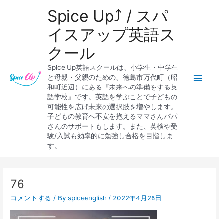
内
メ
Spice Up⤴︎ / スパ
容
を
イ
イスアップ英語ス
ス
クール
キ
ン
ッ
Spice Up英語スクールは、小学生・中学生
プ
メ
と母親・父親のための、徳島市万代町（昭
和町近辺）にある『未来への準備をする英
ニ
語学校』です。英語を学ぶことで子どもの
可能性を広げ未来の選択肢を増やします。
ュ
子どもの教育へ不安を抱えるママさんパパ
さんのサポートもします。また、英検や受
ー
験/入試も効率的に勉強し合格を目指しま
す。
76
コメントする
/ By
spiceenglish
/
2022年4月28日