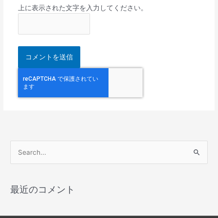
上に表示された文字を入力してください。
検
索
対
最近のコメント
象
: