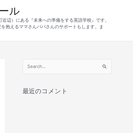
クール
和町近辺）にある『未来への準備をする英語学校』です。
安を抱えるママさんパパさんのサポートもします。ま
検
索
対
最近のコメント
象
: