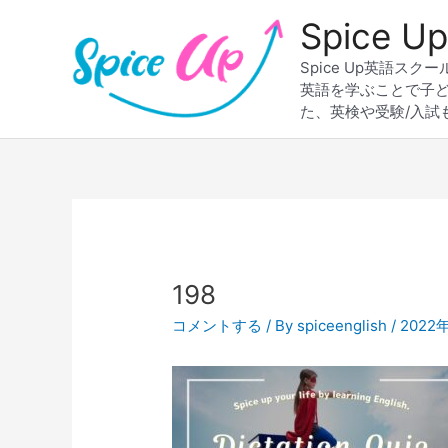
内
Spice
容
を
Spice Up英語
ス
英語を学ぶことで子
キ
た、英検や受験/入試
ッ
プ
Post
navigation
198
コメントする
/ By
spiceenglish
/
2022