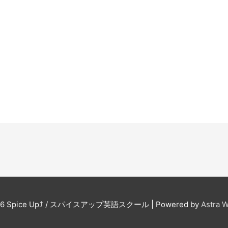
26
Spice Up⤴︎ / スパイスアップ英語スクール
| Powered by
Astra 