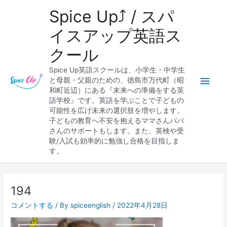
内
メ
Spice Up⤴︎ / スパ
容
を
イ
イスアップ英語ス
ス
クール
キ
ン
ッ
Spice Up英語スクールは、小学生・中学生
プ
メ
と母親・父親のための、徳島市万代町（昭
和町近辺）にある『未来への準備をする英
ニ
語学校』です。英語を学ぶことで子どもの
可能性を広げ未来の選択肢を増やします。
ュ
子どもの教育へ不安を抱えるママさんパパ
さんのサポートもします。また、英検や受
ー
験/入試も効率的に勉強し合格を目指しま
す。
Post
navigation
194
コメントする
/ By
spiceenglish
/
2022年4月28日