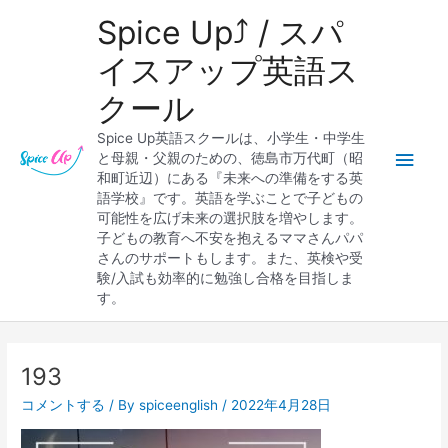
内
メ
Spice Up⤴︎ / スパ
容
を
イ
イスアップ英語ス
ス
クール
キ
ン
ッ
Spice Up英語スクールは、小学生・中学生
プ
メ
と母親・父親のための、徳島市万代町（昭
和町近辺）にある『未来への準備をする英
ニ
語学校』です。英語を学ぶことで子どもの
可能性を広げ未来の選択肢を増やします。
ュ
子どもの教育へ不安を抱えるママさんパパ
さんのサポートもします。また、英検や受
ー
験/入試も効率的に勉強し合格を目指しま
す。
Post
navigation
193
コメントする
/ By
spiceenglish
/
2022年4月28日