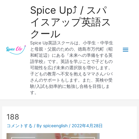
内
メ
Spice Up⤴︎ / スパ
容
を
イ
イスアップ英語ス
ス
クール
キ
ン
ッ
Spice Up英語スクールは、小学生・中学生
プ
メ
と母親・父親のための、徳島市万代町（昭
和町近辺）にある『未来への準備をする英
ニ
語学校』です。英語を学ぶことで子どもの
可能性を広げ未来の選択肢を増やします。
ュ
子どもの教育へ不安を抱えるママさんパパ
さんのサポートもします。また、英検や受
ー
験/入試も効率的に勉強し合格を目指しま
す。
Post
navigation
188
コメントする
/ By
spiceenglish
/
2022年4月28日