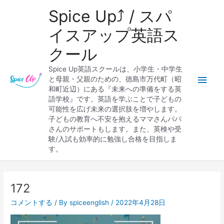
内
メ
Spice Up⤴︎ / スパ
容
を
イ
イスアップ英語ス
ス
クール
キ
ン
ッ
Spice Up英語スクールは、小学生・中学生
プ
メ
と母親・父親のための、徳島市万代町（昭
和町近辺）にある『未来への準備をする英
ニ
語学校』です。英語を学ぶことで子どもの
可能性を広げ未来の選択肢を増やします。
ュ
子どもの教育へ不安を抱えるママさんパパ
さんのサポートもします。また、英検や受
ー
験/入試も効率的に勉強し合格を目指しま
す。
Post
navigation
172
コメントする
/ By
spiceenglish
/
2022年4月28日