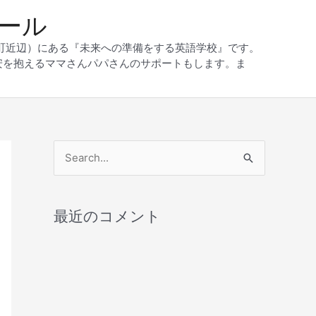
クール
和町近辺）にある『未来への準備をする英語学校』です。
安を抱えるママさんパパさんのサポートもします。ま
検
索
対
最近のコメント
象
: