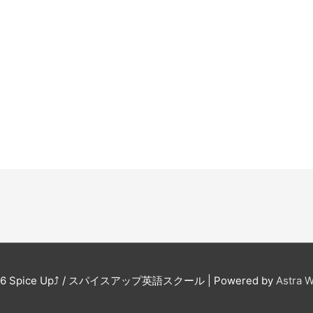
26
Spice Up⤴︎ / スパイスアップ英語スクール
| Powered by
Astra 