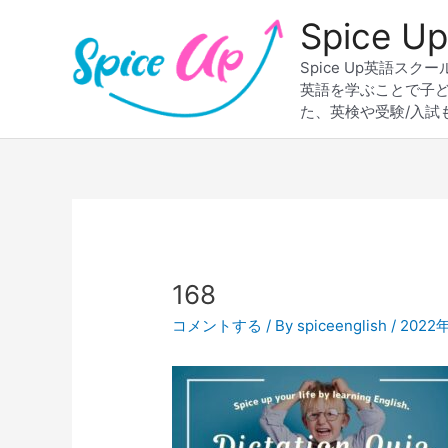
内
Spice
容
を
Spice Up英語
ス
英語を学ぶことで子
キ
た、英検や受験/入試
ッ
プ
Post
navigation
168
コメントする
/ By
spiceenglish
/
2022