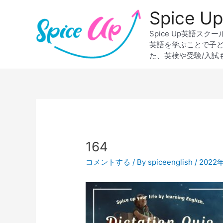
内
Spice
容
を
Spice Up英語
ス
英語を学ぶことで子
キ
た、英検や受験/入試
ッ
プ
Post
navigation
164
コメントする
/ By
spiceenglish
/
2022