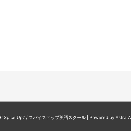
26
Spice Up⤴︎ / スパイスアップ英語スクール
| Powered by
Astra 