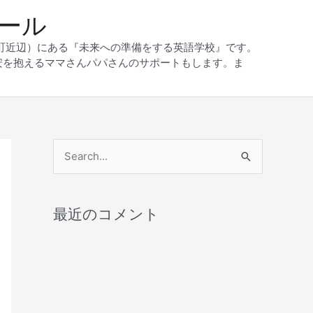
クール
和町近辺）にある『未来への準備をする英語学校』です。
安を抱えるママさんパパさんのサポートもします。ま
検
索
対
最近のコメント
象
: