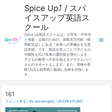
内
メ
Spice Up⤴︎ / スパ
容
を
イ
イスアップ英語ス
ス
クール
キ
ン
ッ
Spice Up英語スクールは、小学生・中学生
プ
メ
と母親・父親のための、徳島市万代町（昭
和町近辺）にある『未来への準備をする英
ニ
語学校』です。英語を学ぶことで子どもの
可能性を広げ未来の選択肢を増やします。
ュ
子どもの教育へ不安を抱えるママさんパパ
さんのサポートもします。また、英検や受
ー
験/入試も効率的に勉強し合格を目指しま
す。
Post
navigation
161
コメントする
/ By
spiceenglish
/
2022年4月28日