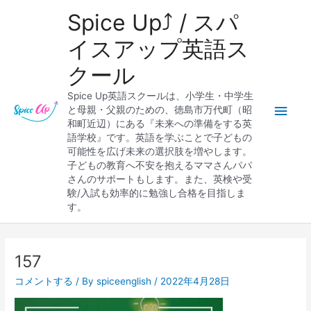
内
メ
Spice Up⤴︎ / スパ
容
を
イ
イスアップ英語ス
ス
クール
キ
ン
ッ
Spice Up英語スクールは、小学生・中学生
プ
メ
と母親・父親のための、徳島市万代町（昭
和町近辺）にある『未来への準備をする英
ニ
語学校』です。英語を学ぶことで子どもの
可能性を広げ未来の選択肢を増やします。
ュ
子どもの教育へ不安を抱えるママさんパパ
さんのサポートもします。また、英検や受
ー
験/入試も効率的に勉強し合格を目指しま
す。
Post
navigation
157
コメントする
/ By
spiceenglish
/
2022年4月28日