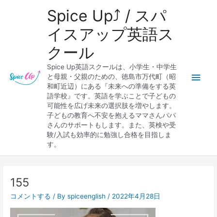
内
メ
Spice Up⤴︎ / スパ
容
を
イ
イスアップ英語ス
ス
クール
キ
ン
ッ
Spice Up英語スクールは、小学生・中学生
プ
メ
と母親・父親のための、徳島市万代町（昭
和町近辺）にある『未来への準備をする英
ニ
語学校』です。英語を学ぶことで子どもの
可能性を広げ未来の選択肢を増やします。
ュ
子どもの教育へ不安を抱えるママさんパパ
さんのサポートもします。また、英検や受
ー
験/入試も効率的に勉強し合格を目指しま
す。
Post
navigation
155
コメントする
/ By
spiceenglish
/
2022年4月28日