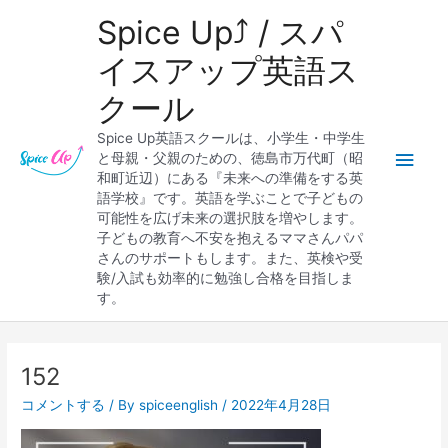
内
メ
Spice Up⤴︎ / スパ
容
を
イ
イスアップ英語ス
ス
クール
キ
ン
ッ
Spice Up英語スクールは、小学生・中学生
プ
メ
と母親・父親のための、徳島市万代町（昭
和町近辺）にある『未来への準備をする英
ニ
語学校』です。英語を学ぶことで子どもの
可能性を広げ未来の選択肢を増やします。
ュ
子どもの教育へ不安を抱えるママさんパパ
さんのサポートもします。また、英検や受
ー
験/入試も効率的に勉強し合格を目指しま
す。
Post
navigation
152
コメントする
/ By
spiceenglish
/
2022年4月28日