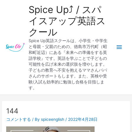
内
メ
Spice Up⤴︎ / スパ
容
を
イ
イスアップ英語ス
ス
クール
キ
ン
ッ
Spice Up英語スクールは、小学生・中学生
プ
メ
と母親・父親のための、徳島市万代町（昭
和町近辺）にある『未来への準備をする英
ニ
語学校』です。英語を学ぶことで子どもの
可能性を広げ未来の選択肢を増やします。
ュ
子どもの教育へ不安を抱えるママさんパパ
さんのサポートもします。また、英検や受
ー
験/入試も効率的に勉強し合格を目指しま
す。
Post
navigation
144
コメントする
/ By
spiceenglish
/
2022年4月28日