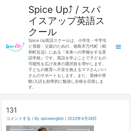
内
メ
Spice Up⤴︎ / スパ
容
を
イ
イスアップ英語ス
ス
クール
キ
ン
ッ
Spice Up英語スクールは、小学生・中学生
プ
メ
と母親・父親のための、徳島市万代町（昭
和町近辺）にある『未来への準備をする英
ニ
語学校』です。英語を学ぶことで子どもの
可能性を広げ未来の選択肢を増やします。
ュ
子どもの教育へ不安を抱えるママさんパパ
さんのサポートもします。また、英検や受
ー
験/入試も効率的に勉強し合格を目指しま
す。
Post
navigation
131
コメントする
/ By
spiceenglish
/
2022年4月28日