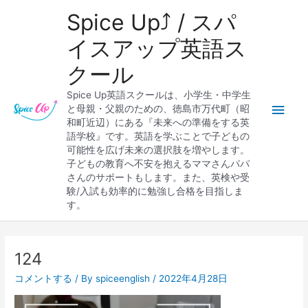
内
メ
Spice Up⤴︎ / スパ
容
を
イ
イスアップ英語ス
ス
クール
キ
ン
ッ
Spice Up英語スクールは、小学生・中学生
プ
メ
と母親・父親のための、徳島市万代町（昭
和町近辺）にある『未来への準備をする英
ニ
語学校』です。英語を学ぶことで子どもの
可能性を広げ未来の選択肢を増やします。
ュ
子どもの教育へ不安を抱えるママさんパパ
さんのサポートもします。また、英検や受
ー
験/入試も効率的に勉強し合格を目指しま
す。
Post
navigation
124
コメントする
/ By
spiceenglish
/
2022年4月28日