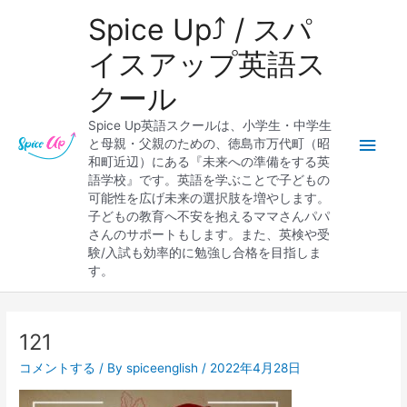
内
メ
Spice Up⤴︎ / スパ
容
を
イ
イスアップ英語ス
ス
クール
キ
ン
ッ
Spice Up英語スクールは、小学生・中学生
プ
メ
と母親・父親のための、徳島市万代町（昭
和町近辺）にある『未来への準備をする英
ニ
語学校』です。英語を学ぶことで子どもの
可能性を広げ未来の選択肢を増やします。
ュ
子どもの教育へ不安を抱えるママさんパパ
さんのサポートもします。また、英検や受
ー
験/入試も効率的に勉強し合格を目指しま
す。
Post
navigation
121
コメントする
/ By
spiceenglish
/
2022年4月28日