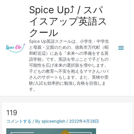
内
メ
Spice Up⤴︎ / スパ
容
を
イ
イスアップ英語ス
ス
クール
キ
ン
ッ
Spice Up英語スクールは、小学生・中学生
プ
メ
と母親・父親のための、徳島市万代町（昭
和町近辺）にある『未来への準備をする英
ニ
語学校』です。英語を学ぶことで子どもの
可能性を広げ未来の選択肢を増やします。
ュ
子どもの教育へ不安を抱えるママさんパパ
さんのサポートもします。また、英検や受
ー
験/入試も効率的に勉強し合格を目指しま
す。
Post
navigation
119
コメントする
/ By
spiceenglish
/
2022年4月28日