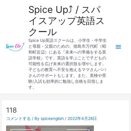
内
メ
Spice Up⤴︎ / スパ
容
を
イ
イスアップ英語ス
ス
クール
キ
ン
ッ
Spice Up英語スクールは、小学生・中学生
プ
メ
と母親・父親のための、徳島市万代町（昭
和町近辺）にある『未来への準備をする英
ニ
語学校』です。英語を学ぶことで子どもの
可能性を広げ未来の選択肢を増やします。
ュ
子どもの教育へ不安を抱えるママさんパパ
さんのサポートもします。また、英検や受
ー
験/入試も効率的に勉強し合格を目指しま
す。
Post
navigation
118
コメントする
/ By
spiceenglish
/
2022年4月28日