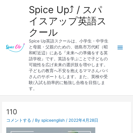
内
メ
Spice Up⤴︎ / スパ
容
を
イ
イスアップ英語ス
ス
クール
キ
ン
ッ
Spice Up英語スクールは、小学生・中学生
プ
メ
と母親・父親のための、徳島市万代町（昭
和町近辺）にある『未来への準備をする英
ニ
語学校』です。英語を学ぶことで子どもの
可能性を広げ未来の選択肢を増やします。
ュ
子どもの教育へ不安を抱えるママさんパパ
さんのサポートもします。また、英検や受
ー
験/入試も効率的に勉強し合格を目指しま
す。
Post
navigation
110
コメントする
/ By
spiceenglish
/
2022年4月28日