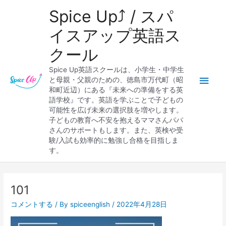
内
メ
Spice Up⤴︎ / スパ
容
を
イ
イスアップ英語ス
ス
クール
キ
ン
ッ
Spice Up英語スクールは、小学生・中学生
プ
メ
と母親・父親のための、徳島市万代町（昭
和町近辺）にある『未来への準備をする英
ニ
語学校』です。英語を学ぶことで子どもの
可能性を広げ未来の選択肢を増やします。
ュ
子どもの教育へ不安を抱えるママさんパパ
さんのサポートもします。また、英検や受
ー
験/入試も効率的に勉強し合格を目指しま
す。
Post
navigation
101
コメントする
/ By
spiceenglish
/
2022年4月28日