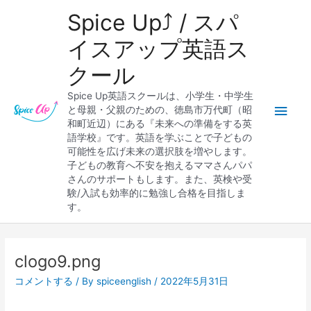
内
メ
Spice Up⤴︎ / スパ
容
を
イ
イスアップ英語ス
ス
クール
キ
ン
ッ
Spice Up英語スクールは、小学生・中学生
プ
メ
と母親・父親のための、徳島市万代町（昭
和町近辺）にある『未来への準備をする英
ニ
語学校』です。英語を学ぶことで子どもの
可能性を広げ未来の選択肢を増やします。
ュ
子どもの教育へ不安を抱えるママさんパパ
さんのサポートもします。また、英検や受
ー
験/入試も効率的に勉強し合格を目指しま
す。
Post
navigation
clogo9.png
コメントする
/ By
spiceenglish
/
2022年5月31日