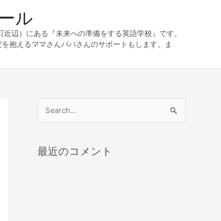
クール
和町近辺）にある『未来への準備をする英語学校』です。
安を抱えるママさんパパさんのサポートもします。ま
検
索
対
最近のコメント
象
: