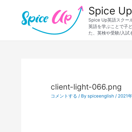
内
Spice
容
を
Spice Up英語
ス
英語を学ぶことで子
キ
た、英検や受験/入試
ッ
プ
Post
navigation
client-light-066.png
コメントする
/ By
spiceenglish
/
2021