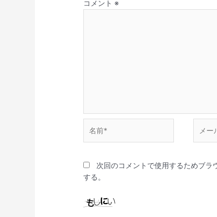
コメント
※
名
メ
前
ー
*
ル
*
次回のコメントで使用するためブラ
する。