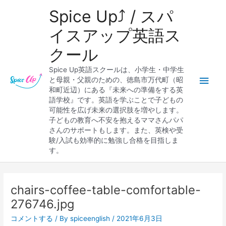
内
メ
Spice Up⤴︎ / スパ
容
を
イ
イスアップ英語ス
ス
クール
キ
ン
ッ
Spice Up英語スクールは、小学生・中学生
プ
メ
と母親・父親のための、徳島市万代町（昭
和町近辺）にある『未来への準備をする英
ニ
語学校』です。英語を学ぶことで子どもの
可能性を広げ未来の選択肢を増やします。
ュ
子どもの教育へ不安を抱えるママさんパパ
さんのサポートもします。また、英検や受
ー
験/入試も効率的に勉強し合格を目指しま
す。
Post
navigation
chairs-coffee-table-comfortable-
276746.jpg
コメントする
/ By
spiceenglish
/
2021年6月3日