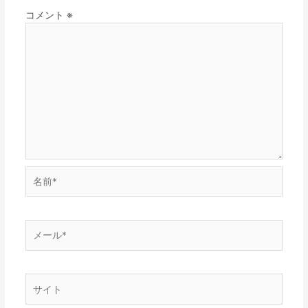
コメント
※
名
前
*
メ
ー
ル
*
サ
イ