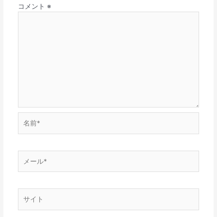
コメント
※
名
前
*
メ
ー
ル
*
サ
イ
ト