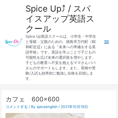
内
メ
Spice Up⤴︎ / スパ
容
を
イ
イスアップ英語ス
ス
クール
キ
ン
ッ
Spice Up英語スクールは、小学生・中学生
プ
メ
と母親・父親のための、徳島市万代町（昭
和町近辺）にある『未来への準備をする英
ニ
語学校』です。英語を学ぶことで子どもの
可能性を広げ未来の選択肢を増やします。
ュ
子どもの教育へ不安を抱えるママさんパパ
さんのサポートもします。また、英検や受
ー
験/入試も効率的に勉強し合格を目指しま
す。
カフェ 600×600
コメントする
/ By
spiceenglish
/
2021年10月19日