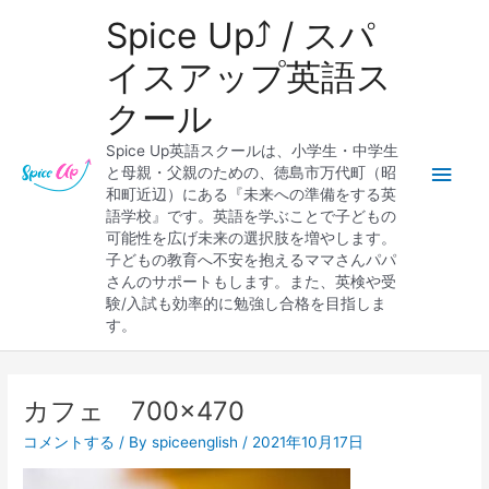
内
メ
Spice Up⤴︎ / スパ
容
を
イ
イスアップ英語ス
ス
クール
キ
ン
ッ
Spice Up英語スクールは、小学生・中学生
プ
メ
と母親・父親のための、徳島市万代町（昭
和町近辺）にある『未来への準備をする英
ニ
語学校』です。英語を学ぶことで子どもの
可能性を広げ未来の選択肢を増やします。
ュ
子どもの教育へ不安を抱えるママさんパパ
さんのサポートもします。また、英検や受
ー
験/入試も効率的に勉強し合格を目指しま
す。
カフェ 700×470
コメントする
/ By
spiceenglish
/
2021年10月17日