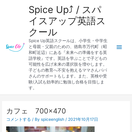
内
メ
Spice Up⤴︎ / スパ
容
を
イ
イスアップ英語ス
ス
クール
キ
ン
ッ
Spice Up英語スクールは、小学生・中学生
プ
メ
と母親・父親のための、徳島市万代町（昭
和町近辺）にある『未来への準備をする英
ニ
語学校』です。英語を学ぶことで子どもの
可能性を広げ未来の選択肢を増やします。
ュ
子どもの教育へ不安を抱えるママさんパパ
さんのサポートもします。また、英検や受
ー
験/入試も効率的に勉強し合格を目指しま
す。
カフェ 700×470
コメントする
/ By
spiceenglish
/
2021年10月17日