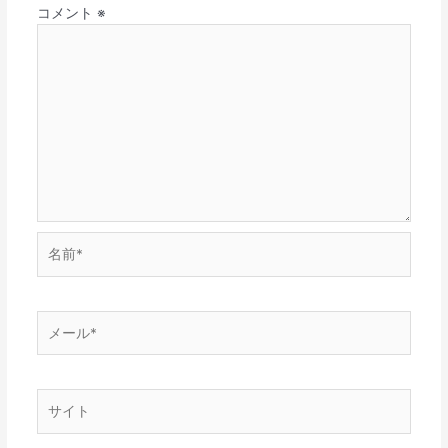
コメント
※
名
前
*
メ
ー
ル
*
サ
イ
ト