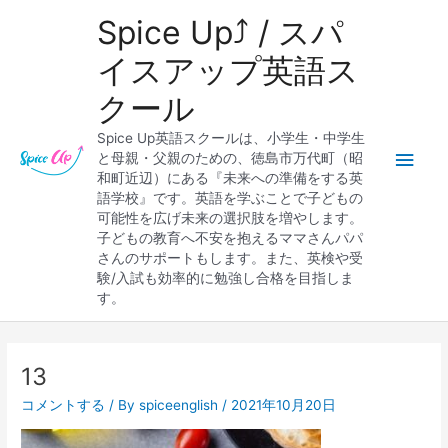
内
メ
Spice Up⤴︎ / スパ
容
を
イ
イスアップ英語ス
ス
クール
キ
ン
ッ
Spice Up英語スクールは、小学生・中学生
プ
メ
と母親・父親のための、徳島市万代町（昭
和町近辺）にある『未来への準備をする英
ニ
語学校』です。英語を学ぶことで子どもの
可能性を広げ未来の選択肢を増やします。
ュ
子どもの教育へ不安を抱えるママさんパパ
さんのサポートもします。また、英検や受
ー
験/入試も効率的に勉強し合格を目指しま
す。
13
コメントする
/ By
spiceenglish
/
2021年10月20日