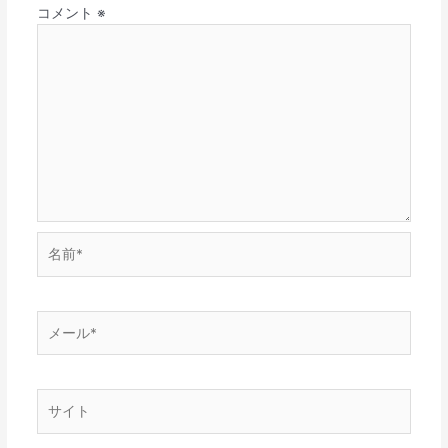
コメント
※
名
前
*
メ
ー
ル
*
サ
イ
ト