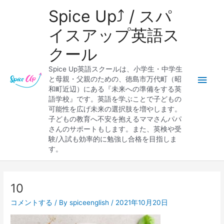
内
メ
Spice Up⤴︎ / スパ
容
を
イ
イスアップ英語ス
ス
クール
キ
ン
ッ
Spice Up英語スクールは、小学生・中学生
プ
メ
と母親・父親のための、徳島市万代町（昭
和町近辺）にある『未来への準備をする英
ニ
語学校』です。英語を学ぶことで子どもの
可能性を広げ未来の選択肢を増やします。
ュ
子どもの教育へ不安を抱えるママさんパパ
さんのサポートもします。また、英検や受
ー
験/入試も効率的に勉強し合格を目指しま
す。
10
コメントする
/ By
spiceenglish
/
2021年10月20日