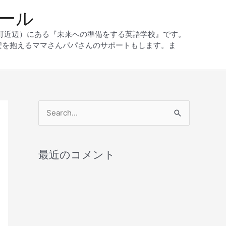
クール
和町近辺）にある『未来への準備をする英語学校』です。
安を抱えるママさんパパさんのサポートもします。ま
検
索
対
最近のコメント
象
: