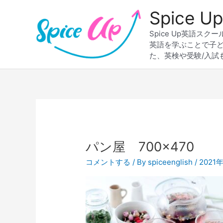
内
Spice
容
を
Spice Up英語
ス
英語を学ぶことで子
キ
た、英検や受験/入試
ッ
プ
パン屋 700×470
コメントする
/ By
spiceenglish
/
2021