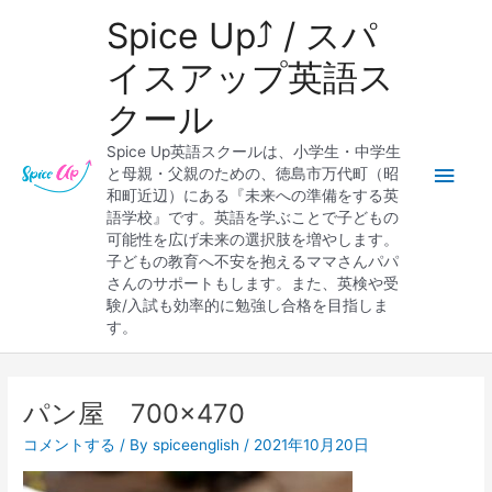
内
メ
Spice Up⤴︎ / スパ
容
を
イ
イスアップ英語ス
ス
クール
キ
ン
ッ
Spice Up英語スクールは、小学生・中学生
プ
メ
と母親・父親のための、徳島市万代町（昭
和町近辺）にある『未来への準備をする英
ニ
語学校』です。英語を学ぶことで子どもの
可能性を広げ未来の選択肢を増やします。
ュ
子どもの教育へ不安を抱えるママさんパパ
さんのサポートもします。また、英検や受
ー
験/入試も効率的に勉強し合格を目指しま
す。
パン屋 700×470
コメントする
/ By
spiceenglish
/
2021年10月20日