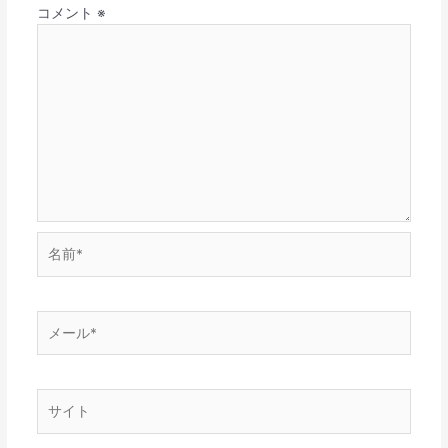
コメント
※
名
前
*
メ
ー
ル
*
サ
イ
ト