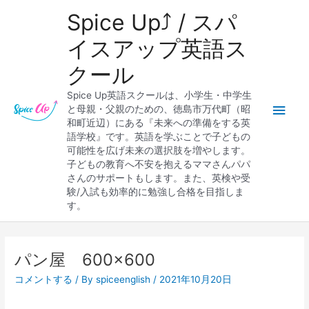
内
メ
Spice Up⤴︎ / スパ
容
を
イ
イスアップ英語ス
ス
クール
キ
ン
ッ
Spice Up英語スクールは、小学生・中学生
プ
メ
と母親・父親のための、徳島市万代町（昭
和町近辺）にある『未来への準備をする英
ニ
語学校』です。英語を学ぶことで子どもの
可能性を広げ未来の選択肢を増やします。
ュ
子どもの教育へ不安を抱えるママさんパパ
さんのサポートもします。また、英検や受
ー
験/入試も効率的に勉強し合格を目指しま
す。
パン屋 600×600
コメントする
/ By
spiceenglish
/
2021年10月20日