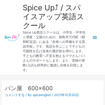
内
メ
Spice Up⤴︎ / スパ
容
を
イ
イスアップ英語ス
ス
クール
キ
ン
ッ
Spice Up英語スクールは、小学生・中学生
プ
メ
と母親・父親のための、徳島市万代町（昭
和町近辺）にある『未来への準備をする英
ニ
語学校』です。英語を学ぶことで子どもの
可能性を広げ未来の選択肢を増やします。
ュ
子どもの教育へ不安を抱えるママさんパパ
さんのサポートもします。また、英検や受
ー
験/入試も効率的に勉強し合格を目指しま
す。
パン屋 600×600
コメントする
/ By
spiceenglish
/
2021年10月20日