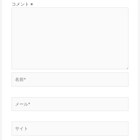
コメント
※
名
前
*
メ
ー
ル
*
サ
イ
ト