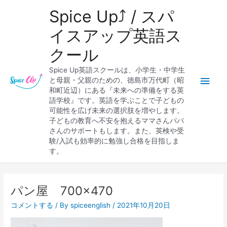
内
メ
Spice Up⤴︎ / スパ
容
を
イ
イスアップ英語ス
ス
クール
キ
ン
ッ
Spice Up英語スクールは、小学生・中学生
プ
メ
と母親・父親のための、徳島市万代町（昭
和町近辺）にある『未来への準備をする英
ニ
語学校』です。英語を学ぶことで子どもの
可能性を広げ未来の選択肢を増やします。
ュ
子どもの教育へ不安を抱えるママさんパパ
さんのサポートもします。また、英検や受
ー
験/入試も効率的に勉強し合格を目指しま
す。
パン屋 700×470
コメントする
/ By
spiceenglish
/
2021年10月20日