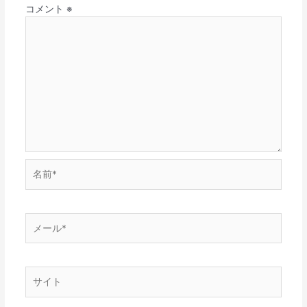
コメント
※
名
前
*
メ
ー
ル
*
サ
イ
ト