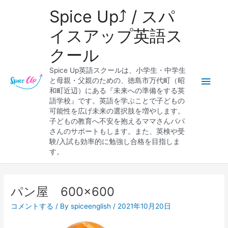
内
メ
Spice Up⤴︎ / スパ
容
を
イ
イスアップ英語ス
ス
クール
キ
ン
ッ
Spice Up英語スクールは、小学生・中学生
プ
メ
と母親・父親のための、徳島市万代町（昭
和町近辺）にある『未来への準備をする英
ニ
語学校』です。英語を学ぶことで子どもの
可能性を広げ未来の選択肢を増やします。
ュ
子どもの教育へ不安を抱えるママさんパパ
さんのサポートもします。また、英検や受
ー
験/入試も効率的に勉強し合格を目指しま
す。
パン屋 600×600
コメントする
/ By
spiceenglish
/
2021年10月20日