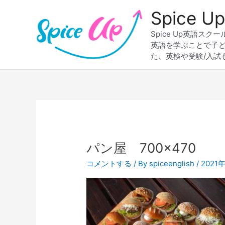
内
Spice
容
を
Spice Up英語
ス
英語を学ぶことで子
キ
た、英検や受験/入試
ッ
プ
パン屋 700×470
コメントする
/ By
spiceenglish
/
2021