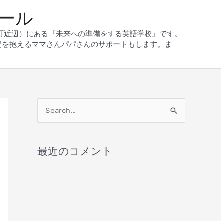
クール
和町近辺）にある『未来への準備をする英語学校』です。
安を抱えるママさんパパさんのサポートもします。ま
検
索
対
最近のコメント
象
: