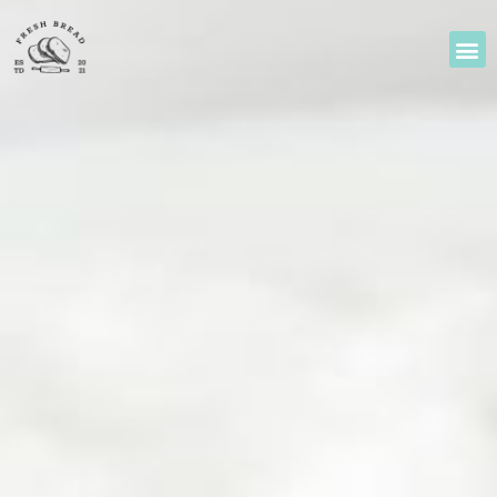
メ
ニ
ュ
ー