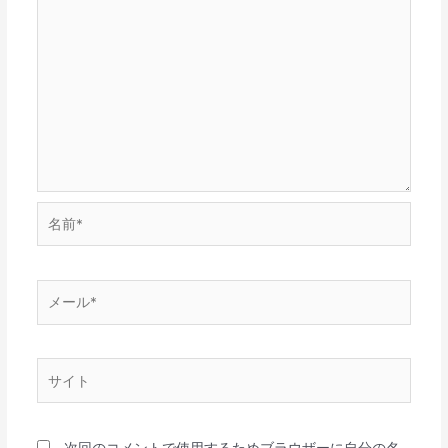
名
前
*
メ
ー
ル
*
サ
イ
ト
次回のコメントで使用するためブラウザーに自分の名