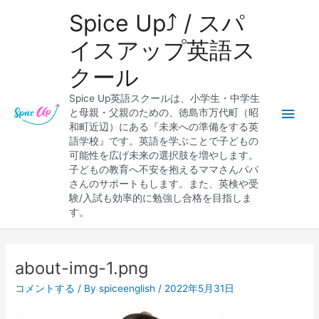
内
メ
Spice Up⤴︎ / スパ
容
を
イ
イスアップ英語ス
ス
クール
キ
ン
ッ
Spice Up英語スクールは、小学生・中学生
プ
メ
と母親・父親のための、徳島市万代町（昭
和町近辺）にある『未来への準備をする英
ニ
語学校』です。英語を学ぶことで子どもの
可能性を広げ未来の選択肢を増やします。
ュ
子どもの教育へ不安を抱えるママさんパパ
さんのサポートもします。また、英検や受
ー
験/入試も効率的に勉強し合格を目指しま
す。
Post
navigation
about-img-1.png
コメントする
/ By
spiceenglish
/
2022年5月31日