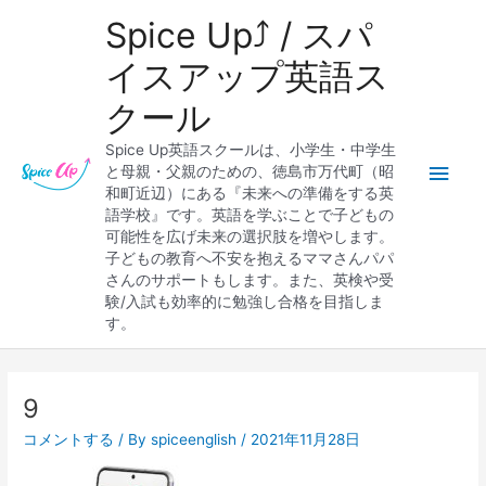
内
メ
Spice Up⤴︎ / スパ
容
を
イ
イスアップ英語ス
ス
クール
キ
ン
ッ
Spice Up英語スクールは、小学生・中学生
プ
メ
と母親・父親のための、徳島市万代町（昭
和町近辺）にある『未来への準備をする英
ニ
語学校』です。英語を学ぶことで子どもの
可能性を広げ未来の選択肢を増やします。
ュ
子どもの教育へ不安を抱えるママさんパパ
さんのサポートもします。また、英検や受
ー
験/入試も効率的に勉強し合格を目指しま
す。
Post
navigation
9
コメントする
/ By
spiceenglish
/
2021年11月28日