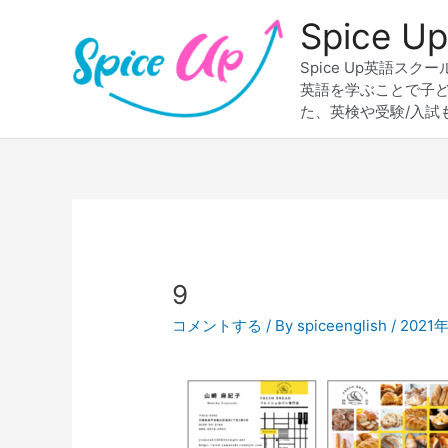
内
Spice
容
を
Spice Up英語
ス
英語を学ぶことで子
キ
た、英検や受験/入試
ッ
プ
Post
navigation
9
コメントする
/ By
spiceenglish
/
2021