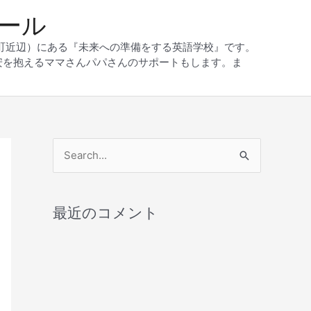
クール
和町近辺）にある『未来への準備をする英語学校』です。
安を抱えるママさんパパさんのサポートもします。ま
検
索
対
最近のコメント
象
: