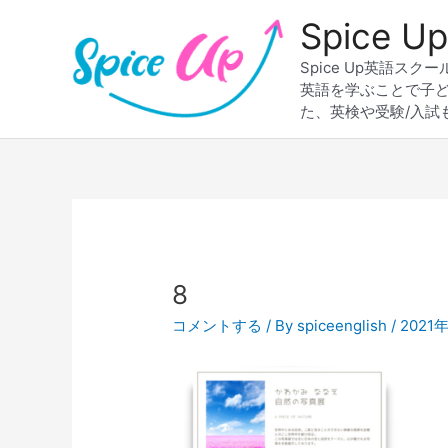
内
Spice
容
を
Spice Up英語
ス
英語を学ぶことで子
キ
た、英検や受験/入試
ッ
プ
Post
navigation
8
コメントする
/ By
spiceenglish
/
2021