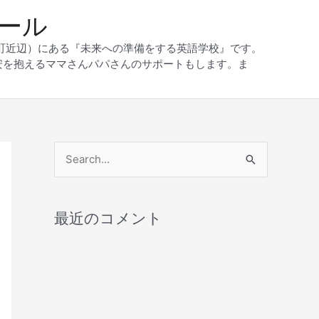
クール
和町近辺）にある『未来への準備をする英語学校』です。
安を抱えるママさんパパさんのサポートもします。ま
検
索
対
最近のコメント
象
: